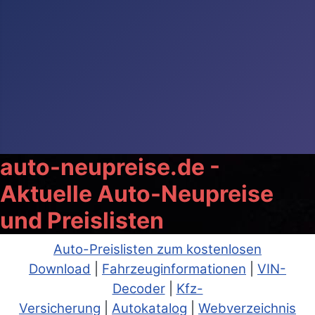
auto-neupreise.de -
Aktuelle Auto-Neupreise
und Preislisten
Auto-Preislisten zum kostenlosen
Download
|
Fahrzeuginformationen
|
VIN-
Decoder
|
Kfz-
Versicherung
|
Autokatalog
|
Webverzeichnis