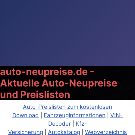
auto-neupreise.de -
Aktuelle Auto-Neupreise
und Preislisten
Auto-Preislisten zum kostenlosen
Download
|
Fahrzeuginformationen
|
VIN-
Decoder
|
Kfz-
Versicherung
|
Autokatalog
|
Webverzeichnis